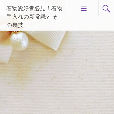
コ
着物愛好者必見！着物
ン
テ
手入れの新常識とそ
ン
の裏技
ツ
へ
ス
キ
ッ
プ