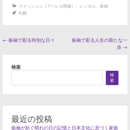
ファッション（アパレル関連）
、
レンタル
、
振袖
札幌
投
←
振袖で彩る特別な日々
振袖で彩る人生の新たな一
歩
→
稿
ナ
検索
ビ
検
ゲ
索
ー
シ
ョ
ン
最近の投稿
振袖が紡ぐ晴れの日の記憶と日本文化に息づく家族