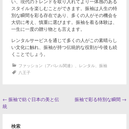
い、現代のトレンドを取り入れてより一体感のある
スタイルを楽しむことができます。振袖は人生の特
別な瞬間を彩る存在であり、多くの人がその機会を
大切に考え、慎重に選びます。振袖を着る体験は、
一生に一度の贈り物とも言えます。
レンタルサービスを通じて多くの人がこの素晴らし
い文化に触れ、振袖が持つ伝統的な役割が今後も続
くことでしょう。
ファッション（アパレル関連）
、
レンタル
、
振袖
八王子
投
←
振袖で紡ぐ日本の美と伝
振袖で彩る特別な瞬間
→
統
稿
ナ
検索
ビ