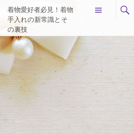
コ
着物愛好者必見！着物
ン
テ
手入れの新常識とそ
ン
の裏技
ツ
へ
ス
キ
ッ
プ